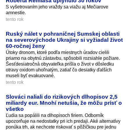
Róberta Remiáša uplynulo 30 rokov
S vyšetrovaním jeho vraždy sa viažu aj Mečiarove
amnestie.
tento rok
Ruský nálet v pohraničnej Sumskej oblasti
na severovýchode Ukrajiny si vyžiadal život
60-ročnej ženy
Útoky dronom, ktoré podľa miestnych úradov cielili
priamo na obytnú zástavbu, spôsobili rozsiahle požiare.
Šesťdesiatročná obyvateľka prišla o život v dôsledku
otravy oxidom uhoľnatým, zatiaľ čo desiatky ďalších
museli byť evakuované.
tento rok
Slováci naliali do rizikových dlhopisov 2,5
miliardy eur. Mnohí netušia, že môžu prísť o
všetko
Ľudia sa popálili na dlhopisoch firiem. Odborník
upozorňuje na nedostatky pri ich predaji. Aké alternatívy
ponúka trh, ak nechcete riskovať s pôžičkou pre jednu