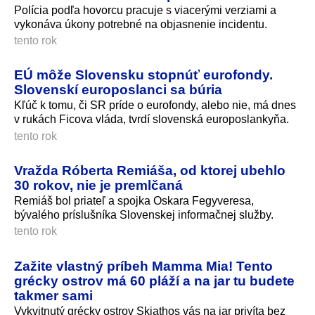
Polícia podľa hovorcu pracuje s viacerými verziami a
vykonáva úkony potrebné na objasnenie incidentu.
tento rok
EÚ môže Slovensku stopnúť eurofondy.
Slovenskí europoslanci sa búria
Kľúč k tomu, či SR príde o eurofondy, alebo nie, má dnes
v rukách Ficova vláda, tvrdí slovenská europoslankyňa.
tento rok
Vražda Róberta Remiáša, od ktorej ubehlo
30 rokov, nie je premlčaná
Remiáš bol priateľ a spojka Oskara Fegyveresa,
bývalého príslušníka Slovenskej informačnej služby.
tento rok
Zažite vlastný príbeh Mamma Mia! Tento
grécky ostrov má 60 pláží a na jar tu budete
takmer sami
Vykvitnutý grécky ostrov Skiathos vás na jar privíta bez