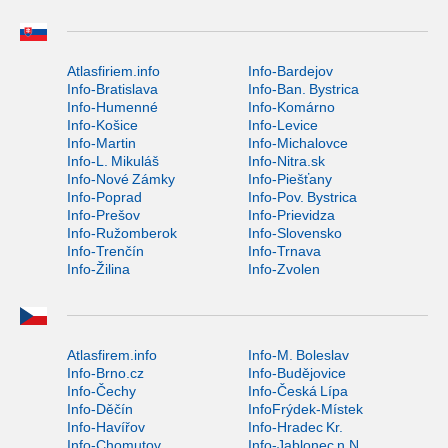
Atlasfiriem.info
Info-Bardejov
Info-Bratislava
Info-Ban. Bystrica
Info-Humenné
Info-Komárno
Info-Košice
Info-Levice
Info-Martin
Info-Michalovce
Info-L. Mikuláš
Info-Nitra.sk
Info-Nové Zámky
Info-Piešťany
Info-Poprad
Info-Pov. Bystrica
Info-Prešov
Info-Prievidza
Info-Ružomberok
Info-Slovensko
Info-Trenčín
Info-Trnava
Info-Žilina
Info-Zvolen
Atlasfirem.info
Info-M. Boleslav
Info-Brno.cz
Info-Budějovice
Info-Čechy
Info-Česká Lípa
Info-Děčín
InfoFrýdek-Místek
Info-Havířov
Info-Hradec Kr.
Info-Chomutov
Info-Jablonec n.N.