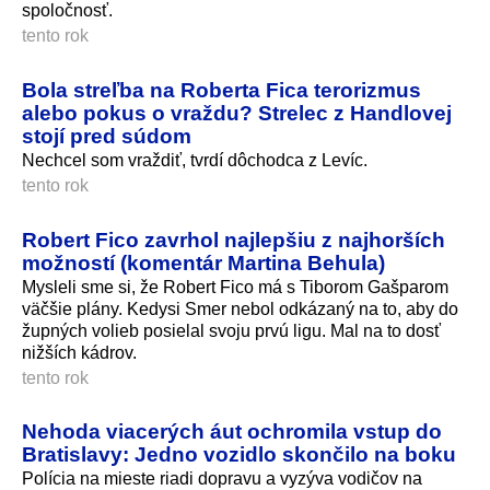
spoločnosť.
tento rok
Bola streľba na Roberta Fica terorizmus
alebo pokus o vraždu? Strelec z Handlovej
stojí pred súdom
Nechcel som vraždiť, tvrdí dôchodca z Levíc.
tento rok
Robert Fico zavrhol najlepšiu z najhorších
možností (komentár Martina Behula)
Mysleli sme si, že Robert Fico má s Tiborom Gašparom
väčšie plány. Kedysi Smer nebol odkázaný na to, aby do
župných volieb posielal svoju prvú ligu. Mal na to dosť
nižších kádrov.
tento rok
Nehoda viacerých áut ochromila vstup do
Bratislavy: Jedno vozidlo skončilo na boku
Polícia na mieste riadi dopravu a vyzýva vodičov na