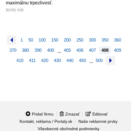
maximálnu trpezlivosť.
tento rok
1
50
100
150
200
250
300
350
360
370
380
390
400
405
406
407
408
409
…
410
411
420
430
440
450
500
…
Pridať firmu
Zmazať
Editovať
Kontakt, reklama / Portaly.sk
Naše reklamné prvky
Všeobecné obchodné podmienky