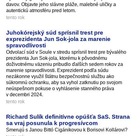
davov. Objavte jeho slávne pláže, malebné uličky a
autentickú atmosféru pred letom.
tento rok
Juhokórejský súd sprísnil trest pre
exprezidenta Jun Sok-jola za marenie
spravodlivosti
Odvolací súd v Soule v stredu sprísnil trest pre bývalého
prezidenta Jun Sok-jola, ktorému k pôvodnému
doživotnému väzeniu pribudlo ďalších sedem rokov za
marenie spravodlivosti. Exprezident podľa súdu
nezákonne využil štátnu bezpečnostnú službu ako
súkromnú ochranku, aby sa vyhol zatknutiu po svojom
neúspešnom pokuse o vyhlásenie stanného práva
v decembri 2024.
tento rok
Richard Sulík definitívne opúšťa SaS. Strana
sa vraj posunula k progresívcom
Smerujú s Janou Bittó Cigánikovou k Borisovi Kollárovi?