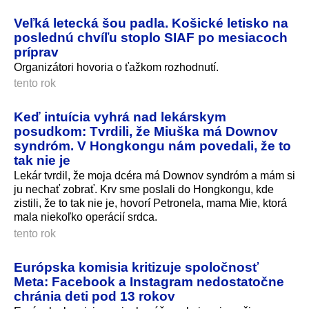
Veľká letecká šou padla. Košické letisko na
poslednú chvíľu stoplo SIAF po mesiacoch
príprav
Organizátori hovoria o ťažkom rozhodnutí.
tento rok
Keď intuícia vyhrá nad lekárskym
posudkom: Tvrdili, že Miuška má Downov
syndróm. V Hongkongu nám povedali, že to
tak nie je
Lekár tvrdil, že moja dcéra má Downov syndróm a mám si
ju nechať zobrať. Krv sme poslali do Hongkongu, kde
zistili, že to tak nie je, hovorí Petronela, mama Mie, ktorá
mala niekoľko operácií srdca.
tento rok
Európska komisia kritizuje spoločnosť
Meta: Facebook a Instagram nedostatočne
chránia deti pod 13 rokov