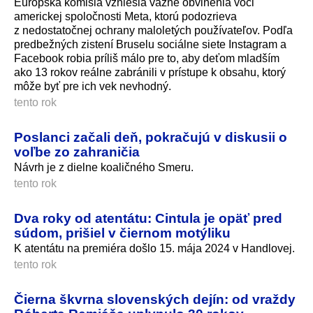
Európska komisia vzniesla vážne obvinenia voči
americkej spoločnosti Meta, ktorú podozrieva
z nedostatočnej ochrany maloletých používateľov. Podľa
predbežných zistení Bruselu sociálne siete Instagram a
Facebook robia príliš málo pre to, aby deťom mladším
ako 13 rokov reálne zabránili v prístupe k obsahu, ktorý
môže byť pre ich vek nevhodný.
tento rok
Poslanci začali deň, pokračujú v diskusii o
voľbe zo zahraničia
Návrh je z dielne koaličného Smeru.
tento rok
Dva roky od atentátu: Cintula je opäť pred
súdom, prišiel v čiernom motýliku
K atentátu na premiéra došlo 15. mája 2024 v Handlovej.
tento rok
Čierna škvrna slovenských dejín: od vraždy