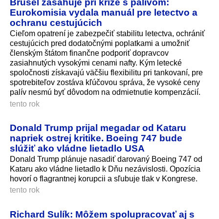
Brusel zasahuje pri kríze s palivom:
Eurokomisia vydala manuál pre letectvo a
ochranu cestujúcich
Cieľom opatrení je zabezpečiť stabilitu letectva, ochrániť
cestujúcich pred dodatočnými poplatkami a umožniť
členským štátom finančne podporiť dopravcov
zasiahnutých vysokými cenami nafty. Kým letecké
spoločnosti získavajú väčšiu flexibilitu pri tankovaní, pre
spotrebiteľov zostáva kľúčovou správa, že vysoké ceny
palív nesmú byť dôvodom na odmietnutie kompenzácií.
tento rok
Donald Trump prijal megadar od Kataru
napriek ostrej kritike. Boeing 747 bude
slúžiť ako vládne lietadlo USA
Donald Trump plánuje nasadiť darovaný Boeing 747 od
Kataru ako vládne lietadlo k Dňu nezávislosti. Opozícia
hovorí o flagrantnej korupcii a sľubuje tlak v Kongrese.
tento rok
Richard Sulík: Môžem spolupracovať aj s