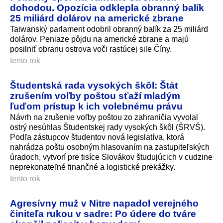
dohodou. Opozícia odklepla obranný balík
25 miliárd dolárov na americké zbrane
Taiwanský parlament odobril obranný balík za 25 miliárd
dolárov. Peniaze pôjdu na americké zbrane a majú
posilniť obranu ostrova voči rastúcej sile Číny.
tento rok
Študentská rada vysokých škôl: Štát
zrušením voľby poštou sťaží mladým
ľuďom prístup k ich volebnému právu
Návrh na zrušenie voľby poštou zo zahraničia vyvolal
ostrý nesúhlas Študentskej rady vysokých škôl (ŠRVŠ).
Podľa zástupcov študentov nová legislatíva, ktorá
nahrádza poštu osobným hlasovaním na zastupiteľských
úradoch, vytvorí pre tisíce Slovákov študujúcich v cudzine
neprekonateľné finančné a logistické prekážky.
tento rok
Agresívny muž v Nitre napadol verejného
činiteľa rukou v sadre: Po údere do tváre