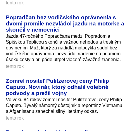
tento rok
Popradčan bez vodičského oprávnenia s
dvomi promile nezvládol jazdu na motorke a
skončil v nemocnici
Jazda 47-ročného Popradčana medzi Popradom a
Spišskou Teplicou skončila vážnou nehodou a trestným
obvinením. Muž, ktorý za riadidlá motocykla sadol bez
vodičského oprávnenia, nezvládol riadenie na priamom
úseku cesty a pri páde utrpel viaceré závažné zranenia.
tento rok
Zomrel nositeľ Pulitzerovej ceny Philip
Caputo. Novinár, ktorý odhalil volebné
podvody a prežil vojny
Vo veku 84 rokov zomrel nositeľ Pulitzerovej ceny Philip
Caputo. Bývalý námorný dôstojník a reportér z Vietnamu
a Afganistanu zanechal silný literárny odkaz.
tento rok