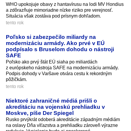
WHO upokojuje obavy z hantavírusu na lodi MV Hondius
a zdôrazňuje mimoriadne nízke riziko pre verejnosť.
Situácia však zostáva pod prísnym dohľadom.
tento rok
Poľsko si zabezpečilo miliardy na
modernizáciu armády. Ako prvé v EÚ
podpísalo s Bruselom dohodu o nástroji
SAFE
Poľsko ako prvý štát EÚ siaha po miliardách
z európskeho nástroja SAFE na modernizáciu armády.
Podpis dohody v Varšave otvára cestu k rekordným
pôžičkám.
tento rok
Niektoré zahraničné médiá prišli o
akreditáciu na vojenskú prehliadku v
Moskve, píše Der Spiegel
Rusko prvýkrát odoberá akreditácie západným médiám
na oslavy Dňa víťazstva a prehliadku zároveň výrazne