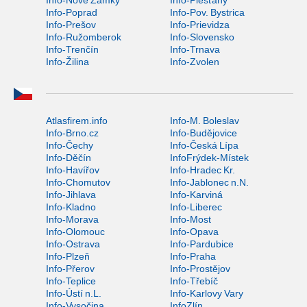
Info-Poprad
Info-Pov. Bystrica
Info-Prešov
Info-Prievidza
Info-Ružomberok
Info-Slovensko
Info-Trenčín
Info-Trnava
Info-Žilina
Info-Zvolen
Atlasfirem.info
Info-M. Boleslav
Info-Brno.cz
Info-Budějovice
Info-Čechy
Info-Česká Lípa
Info-Děčín
InfoFrýdek-Místek
Info-Havířov
Info-Hradec Kr.
Info-Chomutov
Info-Jablonec n.N.
Info-Jihlava
Info-Karviná
Info-Kladno
Info-Liberec
Info-Morava
Info-Most
Info-Olomouc
Info-Opava
Info-Ostrava
Info-Pardubice
Info-Plzeň
Info-Praha
Info-Přerov
Info-Prostějov
Info-Teplice
Info-Třebíč
Info-Ústí n.L.
Info-Karlovy Vary
Info-Vysočina
InfoZlín