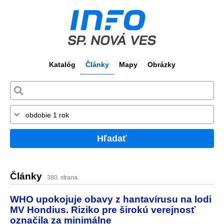
Katalóg
Články
Mapy
Obrázky
Hľadať
Články
380. strana
WHO upokojuje obavy z hantavírusu na lodi
MV Hondius. Riziko pre širokú verejnosť
označila za minimálne