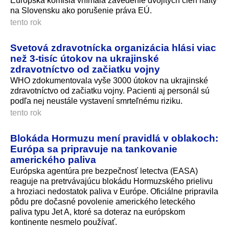
Európska komisia vnímala zavedenie dvojitých cien nafty
na Slovensku ako porušenie práva EÚ.
tento rok
Svetová zdravotnícka organizácia hlási viac
než 3-tisíc útokov na ukrajinské
zdravotníctvo od začiatku vojny
WHO zdokumentovala vyše 3000 útokov na ukrajinské
zdravotníctvo od začiatku vojny. Pacienti aj personál sú
podľa nej neustále vystavení smrteľnému riziku.
tento rok
Blokáda Hormuzu mení pravidlá v oblakoch:
Európa sa pripravuje na tankovanie
amerického paliva
Európska agentúra pre bezpečnosť letectva (EASA)
reaguje na pretrvávajúcu blokádu Hormuzského prielivu
a hroziaci nedostatok paliva v Európe. Oficiálne pripravila
pôdu pre dočasné povolenie amerického leteckého
paliva typu Jet A, ktoré sa doteraz na európskom
kontinente nesmelo používať.