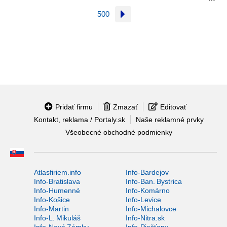
500
Pridať firmu
Zmazať
Editovať
Kontakt, reklama / Portaly.sk
Naše reklamné prvky
Všeobecné obchodné podmienky
Atlasfiriem.info
Info-Bardejov
Info-Bratislava
Info-Ban. Bystrica
Info-Humenné
Info-Komárno
Info-Košice
Info-Levice
Info-Martin
Info-Michalovce
Info-L. Mikuláš
Info-Nitra.sk
Info-Nové Zámky
Info-Piešťany