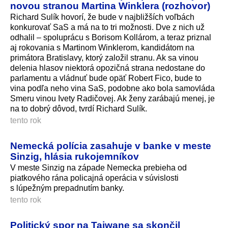
novou stranou Martina Winklera (rozhovor)
Richard Sulík hovorí, že bude v najbližších voľbách
konkurovať SaS a má na to tri možnosti. Dve z nich už
odhalil – spoluprácu s Borisom Kollárom, a teraz priznal
aj rokovania s Martinom Winklerom, kandidátom na
primátora Bratislavy, ktorý založil stranu. Ak sa vinou
delenia hlasov niektorá opozičná strana nedostane do
parlamentu a vládnuť bude opäť Robert Fico, bude to
vina podľa neho vina SaS, podobne ako bola samovláda
Smeru vinou Ivety Radičovej. Ak ženy zarábajú menej, je
na to dobrý dôvod, tvrdí Richard Sulík.
tento rok
Nemecká polícia zasahuje v banke v meste
Sinzig, hlásia rukojemníkov
V meste Sinzig na západe Nemecka prebieha od
piatkového rána policajná operácia v súvislosti
s lúpežným prepadnutím banky.
tento rok
Politický spor na Taiwane sa skončil