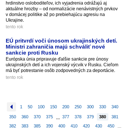
hrdinstvo osloboditeľov, ich vyjadrenia odrážajú aj
aktuálne hrozby – od normalizácie nenávistných prvkov
v domácej politike až po prebiehajúcu agresiu na
Ukrajine.
tento rok
EÚ pritvrdí voči únosom ukrajinských detí.
Ministri zahraničia majú schváliť nové
sankcie proti Rusku
Európska únia pripravuje ďalšie sankcie pre únosy
ukrajinských detí a ich vojenský výcvik v Rusku. Cieľom
má byť potrestanie osôb zodpovedných za deportácie.
tento rok
1
50
100
150
200
250
300
330
340
350
360
370
375
377
378
379
380
381
…
382
383
385
390
400
410
420
430
450
…