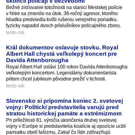
skončil policajt v bezvedomí
Bežné zisťovanie totožnosti na stanici Mestskej polície
v Nitre sa zmenilo na útok. 36-ročný agresor, ktorého
hliadka predviedla kvôli rušeniu verejného poriadku,
fyzicky napadol dvoch príslušníkov policajného zboru.
tento rok
Král dokumentov oslavuje stovku. Royal
Albert Hall chystá veľkolepý koncert pre
Davida Attenborougha
Royal Albert Hall oslávi 100 rokov Davida Attenborougha
veľkolepým koncertom. Legendárny dokumentarista
pritom chcel jubileum pôvodne prežiť v tichosti.
tento rok
Slovensko si pripomína koniec 2. svetovej
vojny: Politickí predstavitelia varujú pred
stratou historickej pamäte a extrémizmom
Pri príležitosti 81. výročia ukončenia druhej svetovej
vojny v Európe si predstavitelia koalície aj opozície uctili
pamiatku obetí fašizmu. Zatiaľ čo lídri zdôrazňujú