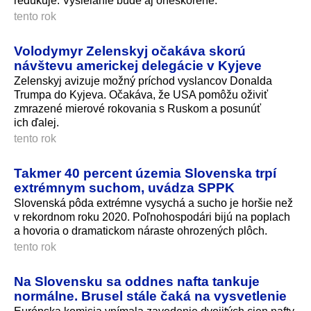
redukuje. Vysielanie bude aj oneskorené.
tento rok
Volodymyr Zelenskyj očakáva skorú
návštevu americkej delegácie v Kyjeve
Zelenskyj avizuje možný príchod vyslancov Donalda
Trumpa do Kyjeva. Očakáva, že USA pomôžu oživiť
zmrazené mierové rokovania s Ruskom a posunúť
ich ďalej.
tento rok
Takmer 40 percent územia Slovenska trpí
extrémnym suchom, uvádza SPPK
Slovenská pôda extrémne vysychá a sucho je horšie než
v rekordnom roku 2020. Poľnohos­podári bijú na poplach
a hovoria o dramatickom náraste ohrozených plôch.
tento rok
Na Slovensku sa oddnes nafta tankuje
normálne. Brusel stále čaká na vysvetlenie