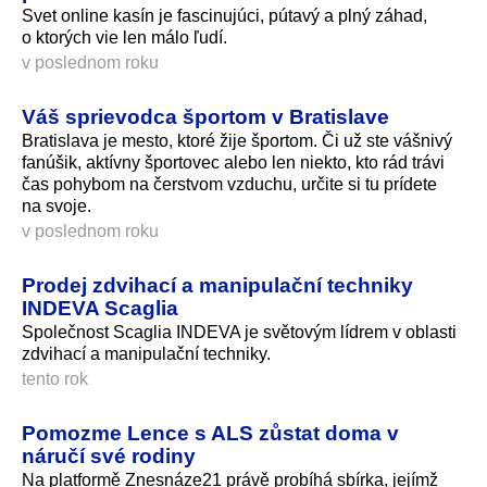
Svet online kasín je fascinujúci, pútavý a plný záhad,
o ktorých vie len málo ľudí.
v poslednom roku
Váš sprievodca športom v Bratislave
Bratislava je mesto, ktoré žije športom. Či už ste vášnivý
fanúšik, aktívny športovec alebo len niekto, kto rád trávi
čas pohybom na čerstvom vzduchu, určite si tu prídete
na svoje.
v poslednom roku
Prodej zdvihací a manipulační techniky
INDEVA Scaglia
Společnost Scaglia INDEVA je světovým lídrem v oblasti
zdvihací a manipulační techniky.
tento rok
Pomozme Lence s ALS zůstat doma v
náručí své rodiny
Na platformě Znesnáze21 právě probíhá sbírka, jejímž