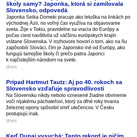
školy samy? Japonka, ktorá si zamilovala
Slovensko, odpovedá
Japonka Seika Domeki pracuje ako letuška na linkách po
východnej Ázii, no voľný čas využíva na objavovanie
sveta. Žije v Tokiu, pravidelne sa vracia do Európy a
počas ciest navštívila už väčšinu európskych krajín
vrátane Slovenska. V rozhovore hovorí o tom, ako na ňu
zapôsobili Slováci, čím je Japonsko iné od Európy, ako
fungujú tamojšie školy či prečo patria Japonci
k najčistejším národom na svete.
dnes
Prípad Hartmut Tautz: Aj po 40. rokoch sa
Slovensko vzďaľuje spravodlivosti
Na Slovensku nikdy nebolo vznesené žiadne obvinenie
voči nijakému páchateľovi, ktorý za dlhé roky trvania
železnej opony spôsobil smrť utečencov. V Česku
postupujú inak.
dnes
Keď Dunaj vysychá: Tento rekord je ničím