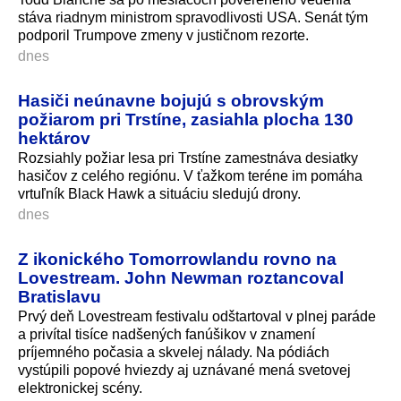
stáva riadnym ministrom spravodlivosti USA. Senát tým
podporil Trumpove zmeny v justičnom rezorte.
dnes
Hasiči neúnavne bojujú s obrovským
požiarom pri Trstíne, zasiahla plocha 130
hektárov
Rozsiahly požiar lesa pri Trstíne zamestnáva desiatky
hasičov z celého regiónu. V ťažkom teréne im pomáha
vrtuľník Black Hawk a situáciu sledujú drony.
dnes
Z ikonického Tomorrowlandu rovno na
Lovestream. John Newman roztancoval
Bratislavu
Prvý deň Lovestream festivalu odštartoval v plnej paráde
a privítal tisíce nadšených fanúšikov v znamení
príjemného počasia a skvelej nálady. Na pódiách
vystúpili popové hviezdy aj uznávané mená svetovej
elektronickej scé­ny.