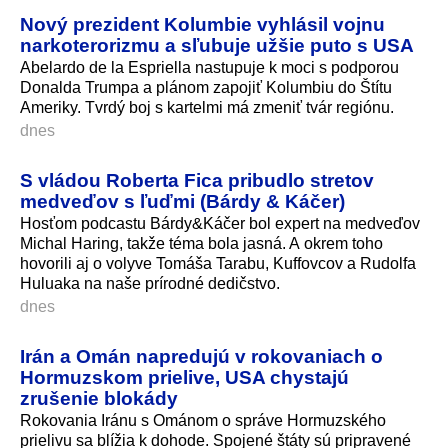
Nový prezident Kolumbie vyhlásil vojnu
narkoterorizmu a sľubuje užšie puto s USA
Abelardo de la Espriella nastupuje k moci s podporou
Donalda Trumpa a plánom zapojiť Kolumbiu do Štítu
Ameriky. Tvrdý boj s kartelmi má zmeniť tvár regiónu.
dnes
S vládou Roberta Fica pribudlo stretov
medveďov s ľuďmi (Bárdy & Káčer)
Hosťom podcastu Bárdy&Káčer bol expert na medveďov
Michal Haring, takže téma bola jasná. A okrem toho
hovorili aj o volyve Tomáša Tarabu, Kuffovcov a Rudolfa
Huluaka na naše prírodné dedičstvo.
dnes
Irán a Omán napredujú v rokovaniach o
Hormuzskom prielive, USA chystajú
zrušenie blokády
Rokovania Iránu s Ománom o správe Hormuzského
prielivu sa blížia k dohode. Spojené štáty sú pripravené