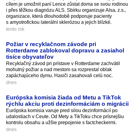
cílem je umožnit paní Lence zůstat doma se svou rodinou
i přes těžkou diagnózu ALS. Sbírku organizuje Alsa, z.s.,
organizace, která dlouhodobě podporuje pacienty
s amyotrofickou laterální sklerózou a jejich blízké.
tento rok
Požiar v recyklačnom závode pri
Rotterdame zablokoval dopravu a zasiahol
tisíce obyvateľov
Recyklačný závod pri prístave v Rotterdame zachvátil
mohutný požiar a nad mestom sa rozprestal oblak
zapáchajúceho dymu. Hasiči zasahovali celú noc.
dnes
Európska komisia žiada od Metu a TikTok
rýchlu akciu proti dezinformáciám o migrácii
Európska komisia varuje pred silou dezinformácií po
udalostiach v Ceute. Od Mety a TikToku chce prísnejšiu
kontrolu obsahu a užšie prepojenie s factcheckermi.
dnes