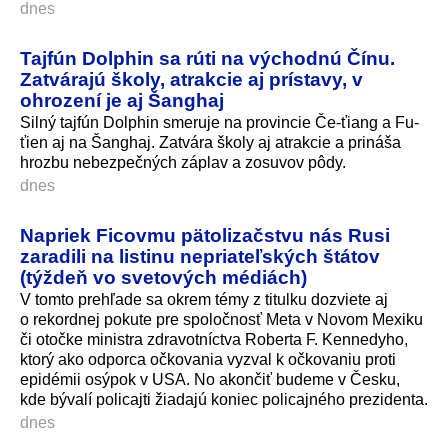
dnes
Tajfún Dolphin sa rúti na východnú Čínu.
Zatvárajú školy, atrakcie aj prístavy, v
ohrození je aj Šanghaj
Silný tajfún Dolphin smeruje na provincie Če-ťiang a Fu-
ťien aj na Šanghaj. Zatvára školy aj atrakcie a prináša
hrozbu nebezpečných záplav a zosuvov pôdy.
dnes
Napriek Ficovmu pätolizačstvu nás Rusi
zaradili na listinu nepriateľských štátov
(týždeň vo svetových médiách)
V tomto prehľade sa okrem témy z titulku dozviete aj
o rekordnej pokute pre spoločnosť Meta v Novom Mexiku
či otočke ministra zdravotníctva Roberta F. Kennedyho,
ktorý ako odporca očkovania vyzval k očkovaniu proti
epidémii osýpok v USA. No akončiť budeme v Česku,
kde bývalí policajti žiadajú koniec policajného prezidenta.
dnes