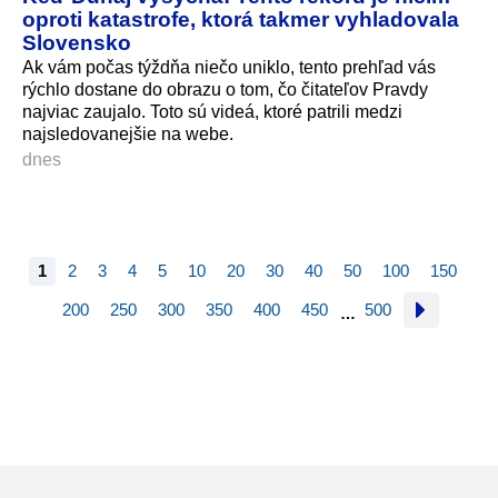
oproti katastrofe, ktorá takmer vyhladovala
Slovensko
Ak vám počas týždňa niečo uniklo, tento prehľad vás
rýchlo dostane do obrazu o tom, čo čitateľov Pravdy
najviac zaujalo. Toto sú videá, ktoré patrili medzi
najsledovanejšie na webe.
dnes
1
2
3
4
5
10
20
30
40
50
100
150
200
250
300
350
400
450
500
…