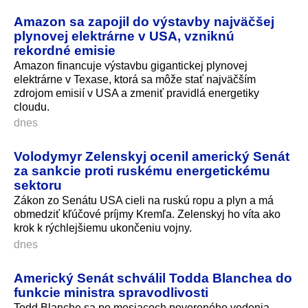
Amazon sa zapojil do výstavby najväčšej
plynovej elektrárne v USA, vzniknú
rekordné emisie
Amazon financuje výstavbu gigantickej plynovej
elektrárne v Texase, ktorá sa môže stať najväčším
zdrojom emisií v USA a zmeniť pravidlá energetiky
cloudu.
dnes
Volodymyr Zelenskyj ocenil americký Senát
za sankcie proti ruskému energetickému
sektoru
Zákon zo Senátu USA cieli na ruskú ropu a plyn a má
obmedziť kľúčové príjmy Kremľa. Zelenskyj ho víta ako
krok k rýchlejšiemu ukončeniu vojny.
dnes
Americký Senát schválil Todda Blanchea do
funkcie ministra spravodlivosti
Todd Blanche sa po mesiacoch povereného vedenia