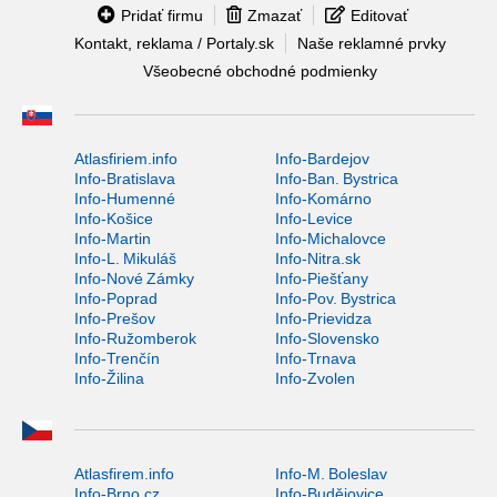
Pridať firmu
Zmazať
Editovať
Kontakt, reklama / Portaly.sk
Naše reklamné prvky
Všeobecné obchodné podmienky
Atlasfiriem.info
Info-Bardejov
Info-Bratislava
Info-Ban. Bystrica
Info-Humenné
Info-Komárno
Info-Košice
Info-Levice
Info-Martin
Info-Michalovce
Info-L. Mikuláš
Info-Nitra.sk
Info-Nové Zámky
Info-Piešťany
Info-Poprad
Info-Pov. Bystrica
Info-Prešov
Info-Prievidza
Info-Ružomberok
Info-Slovensko
Info-Trenčín
Info-Trnava
Info-Žilina
Info-Zvolen
Atlasfirem.info
Info-M. Boleslav
Info-Brno.cz
Info-Budějovice