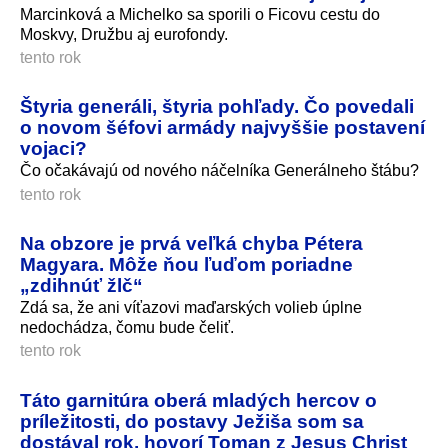
Marcinková a Michelko sa sporili o Ficovu cestu do
Moskvy, Družbu aj eurofondy.
tento rok
Štyria generáli, štyria pohľady. Čo povedali
o novom šéfovi armády najvyššie postavení
vojaci?
Čo očakávajú od nového náčelníka Generálneho štábu?
tento rok
Na obzore je prvá veľká chyba Pétera
Magyara. Môže ňou ľuďom poriadne
„zdihnúť žlč“
Zdá sa, že ani víťazovi maďarských volieb úplne
nedochádza, čomu bude čeliť.
tento rok
Táto garnitúra oberá mladých hercov o
príležitosti, do postavy Ježiša som sa
dostával rok, hovorí Toman z Jesus Christ