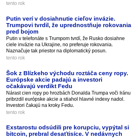
tento rok
Putin verí v dosiahnutie cieľov invázie.
Trumpovi tvrdil, že uprednostňuje rokovania
pred bojom
Putin v telefonáte s Trumpom tvrdí, že Rusko dosiahne
ciele invázie na Ukrajine, no preferuje rokovania.
Naznačuje tak priestor na diplomatický posun.
tento rok
Šok z Blízkeho východu roztáča ceny ropy.
Európske akcie padajú a investori
očakávajú verdikt Fedu
Nárast cien ropy po hrozbách Donalda Trumpa voči Iránu
pribrzdil európske akcie a stiahol hlavné indexy nadol.
Investori čakajú na kroky Fedu.
tento rok
Exstarostu odsúdili pre korupciu, vypýtal si
bitcoin, prebral desaťtisíce. V nedávnych