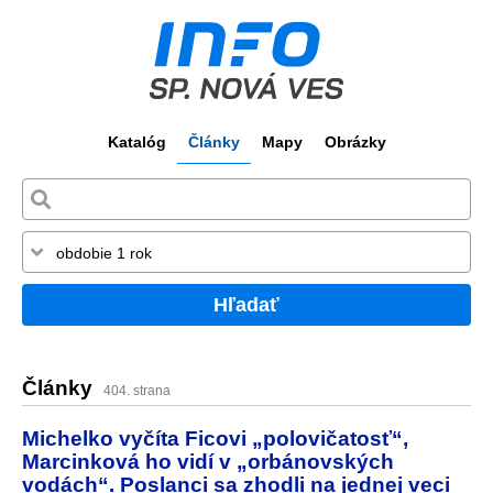
Katalóg
Články
Mapy
Obrázky
Hľadať
Články
404. strana
Michelko vyčíta Ficovi „polovičatosť“,
Marcinková ho vidí v „orbánovských
vodách“. Poslanci sa zhodli na jednej veci