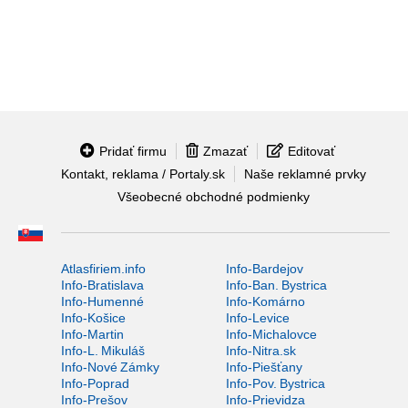
Pridať firmu
Zmazať
Editovať
Kontakt, reklama / Portaly.sk
Naše reklamné prvky
Všeobecné obchodné podmienky
Atlasfiriem.info
Info-Bardejov
Info-Bratislava
Info-Ban. Bystrica
Info-Humenné
Info-Komárno
Info-Košice
Info-Levice
Info-Martin
Info-Michalovce
Info-L. Mikuláš
Info-Nitra.sk
Info-Nové Zámky
Info-Piešťany
Info-Poprad
Info-Pov. Bystrica
Info-Prešov
Info-Prievidza