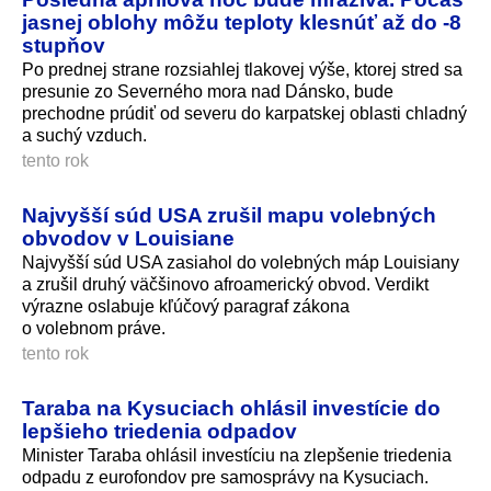
jasnej oblohy môžu teploty klesnúť až do -8
stupňov
Po prednej strane rozsiahlej tlakovej výše, ktorej stred sa
presunie zo Severného mora nad Dánsko, bude
prechodne prúdiť od severu do karpatskej oblasti chladný
a suchý vzduch.
tento rok
Najvyšší súd USA zrušil mapu volebných
obvodov v Louisiane
Najvyšší súd USA zasiahol do volebných máp Louisiany
a zrušil druhý väčšinovo afroamerický obvod. Verdikt
výrazne oslabuje kľúčový paragraf zákona
o volebnom práve.
tento rok
Taraba na Kysuciach ohlásil investície do
lepšieho triedenia odpadov
Minister Taraba ohlásil investíciu na zlepšenie triedenia
odpadu z eurofondov pre samosprávy na Kysuciach.