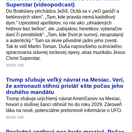
Superstar (videopodcast)
Do Bratislavy prichádza Ježiš. Ocitá sa v „reči garáží a
betónových stien“. „Tam, kde pravda nemá kadidlový
dym.“ Uprostred apoštolov, no nie ako „uhladených
hrdinov bez tieňov“, ale „zabijakov, heretikov, vyberačov
daní či prostitútok“. „Tam, kde život je surový, neuprataný
a autentický.“ Tam sa skvie pôvodné jadro jeho zvesti.
Tak to vidí Martin Toman. Duša najnovšieho scénického
spracovania slávnej rockovej opery, alias muzikálu Jesus
Christ Superstar.
tento rok
Trump sľubuje veľký návrat na Mesiac. Verí,
že astronauti stihnú pristáť ešte počas jeho
druhého mandátu
Trump sľubuje urýchlený návrat Američanov na Mesiac,
hovorí o slušnej šanci stihnúť ho do roku 2029. Zároveň
láka na nové, potenciálne prelomové informácie o UFO.
tento rok
Posledná aprílová noc bude mrazivá. Počas