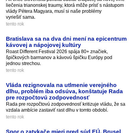
liečenia trianonskej traumy, ktorá môže prísť s nástupom
vlády Pétera Magyara, musí si naše problémy
vyriešiť sama.
tento rok
Bratislava sa na dva dni mení na epicentrum
kávovej a nápojovej kultúry
Roast Different Festival 2026 spája 80+ značiek,
špičkových barmanov a kávovú špičku Európy pod
jednou strechou.
tento rok
Vláda rezignovala na utlmenie verejného
dlhu, problém iba odsúva, konštatuje Rada
pre rozpočtovú zodpovednosť
Rada pre rozpočtovú zodpovednosť kritizuje vládu, že sa
vzdala ambície zastaviť rast dlhu v tomto období.
tento rok
Spor o zatykače mieri pred súd EÚ. Brusel