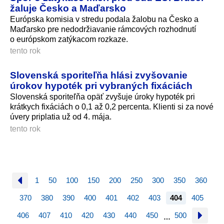
žaluje Česko a Maďarsko
Európska komisia v stredu podala žalobu na Česko a
Maďarsko pre nedodržiavanie rámcových rozhodnutí
o európskom zatýkacom rozkaze.
tento rok
Slovenská sporiteľňa hlási zvyšovanie
úrokov hypoték pri vybraných fixáciách
Slovenská sporiteľňa opäť zvyšuje úroky hypoték pri
krátkych fixáciách o 0,1 až 0,2 percenta. Klienti si za nové
úvery priplatia už od 4. mája.
tento rok
1
50
100
150
200
250
300
350
360
370
380
390
400
401
402
403
404
405
406
407
410
420
430
440
450
500
…