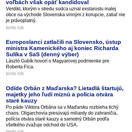
voľbách však opäť kandidoval
Verdikt, ktorým v stredu sudca uznal exstarostu malej
obce na východe Slovenska vinným z korupcie, zatiaľ nie
je právoplatný.
tento rok
Europoslanci zatlačili na Slovensko, ústup
ministra Kamenického aj koniec Richarda
Sulíka v SaS (denný výber)
László Gubík hovorí o Magyarovej podmienke pre
Roberta Fica.
tento rok
Odíde Orbán z Maďarska? Lietadlá štartujú,
majetky jeho ľudí miznú a polícia otvára
staré kauzy
Po páde Viktora Orbána sa v Maďarsku rozbieha tichý
chaos. Oligarchovia presúvajú miliardy do zahraničia,
polícia otvára staré kauzy a samotný Orbán podľa
všetkého zvažuje odchod do USA.
tento rok