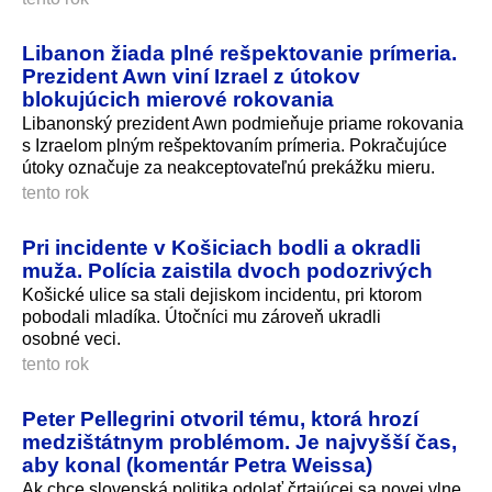
Libanon žiada plné rešpektovanie prímeria.
Prezident Awn viní Izrael z útokov
blokujúcich mierové rokovania
Libanonský prezident Awn podmieňuje priame rokovania
s Izraelom plným rešpektovaním prímeria. Pokračujúce
útoky označuje za neakceptovateľnú prekážku mieru.
tento rok
Pri incidente v Košiciach bodli a okradli
muža. Polícia zaistila dvoch podozrivých
Košické ulice sa stali dejiskom incidentu, pri ktorom
pobodali mladíka. Útočníci mu zároveň ukradli
osobné veci.
tento rok
Peter Pellegrini otvoril tému, ktorá hrozí
medzištátnym problémom. Je najvyšší čas,
aby konal (komentár Petra Weissa)
Ak chce slovenská politika odolať črtajúcej sa novej vlne