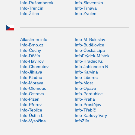
Info-Ružomberok
Info-Slovensko
Info-Trenčín
Info-Trnava
Info-Žilina
Info-Zvolen
Atlasfirem.info
Info-M. Boleslav
Info-Brno.cz
Info-Budějovice
Info-Čechy
Info-Česká Lípa
Info-Děčín
InfoFrýdek-Místek
Info-Havířov
Info-Hradec Kr.
Info-Chomutov
Info-Jablonec n.N.
Info-Jihlava
Info-Karviná
Info-Kladno
Info-Liberec
Info-Morava
Info-Most
Info-Olomouc
Info-Opava
Info-Ostrava
Info-Pardubice
Info-Plzeň
Info-Praha
Info-Přerov
Info-Prostějov
Info-Teplice
Info-Třebíč
Info-Ústí n.L.
Info-Karlovy Vary
Info-Vysočina
InfoZlín