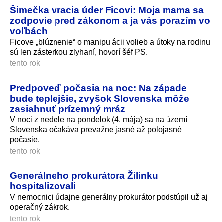
Šimečka vracia úder Ficovi: Moja mama sa
zodpovie pred zákonom a ja vás porazím vo
voľbách
Ficove „blúznenie“ o manipulácii volieb a útoky na rodinu
sú len zásterkou zlyhaní, hovorí šéf PS.
tento rok
Predpoveď počasia na noc: Na západe
bude teplejšie, zvyšok Slovenska môže
zasiahnuť prízemný mráz
V noci z nedele na pondelok (4. mája) sa na území
Slovenska očakáva prevažne jasné až polojasné
počasie.
tento rok
Generálneho prokurátora Žilinku
hospitalizovali
V nemocnici údajne generálny prokurátor podstúpil už aj
operačný zákrok.
tento rok