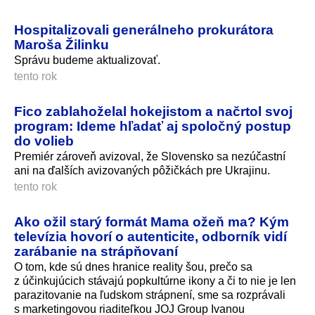
Hospitalizovali generálneho prokurátora
Maroša Žilinku
Správu budeme aktualizovať.
tento rok
Fico zablahoželal hokejistom a načrtol svoj
program: Ideme hľadať aj spoločný postup
do volieb
Premiér zároveň avizoval, že Slovensko sa nezúčastní
ani na ďalších avizovaných pôžičkách pre Ukrajinu.
tento rok
Ako ožil starý formát Mama ožeň ma? Kým
televízia hovorí o autenticite, odborník vidí
zarábanie na strápňovaní
O tom, kde sú dnes hranice reality šou, prečo sa
z účinkujúcich stávajú popkultúrne ikony a či to nie je len
parazitovanie na ľudskom strápnení, sme sa rozprávali
s marketingovou riaditeľkou JOJ Group Ivanou