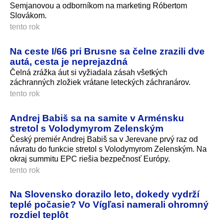
Semjanovou a odborníkom na marketing Róbertom
Slovákom.
tento rok
Na ceste I/66 pri Brusne sa čelne zrazili dve
autá, cesta je neprejazdná
Čelná zrážka áut si vyžiadala zásah všetkých
záchranných zložiek vrátane leteckých záchranárov.
tento rok
Andrej Babiš sa na samite v Arménsku
stretol s Volodymyrom Zelenským
Český premiér Andrej Babiš sa v Jerevane prvý raz od
návratu do funkcie stretol s Volodymyrom Zelenským. Na
okraj summitu EPC riešia bezpečnosť Európy.
tento rok
Na Slovensko dorazilo leto, dokedy vydrží
teplé počasie? Vo Vígľasi namerali ohromný
rozdiel teplôt