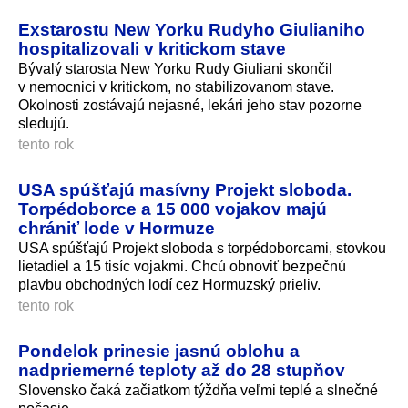
Exstarostu New Yorku Rudyho Giulianiho
hospitalizovali v kritickom stave
Bývalý starosta New Yorku Rudy Giuliani skončil
v nemocnici v kritickom, no stabilizovanom stave.
Okolnosti zostávajú nejasné, lekári jeho stav pozorne
sledujú.
tento rok
USA spúšťajú masívny Projekt sloboda.
Torpédoborce a 15 000 vojakov majú
chrániť lode v Hormuze
USA spúšťajú Projekt sloboda s torpédoborcami, stovkou
lietadiel a 15 tisíc vojakmi. Chcú obnoviť bezpečnú
plavbu obchodných lodí cez Hormuzský prieliv.
tento rok
Pondelok prinesie jasnú oblohu a
nadpriemerné teploty až do 28 stupňov
Slovensko čaká začiatkom týždňa veľmi teplé a slnečné