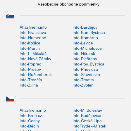
Všeobecné obchodné podmienky
Atlasfiriem.info
Info-Bardejov
Info-Bratislava
Info-Ban. Bystrica
Info-Humenné
Info-Komárno
Info-Košice
Info-Levice
Info-Martin
Info-Michalovce
Info-L. Mikuláš
Info-Nitra.sk
Info-Nové Zámky
Info-Piešťany
Info-Poprad
Info-Pov. Bystrica
Info-Prešov
Info-Prievidza
Info-Ružomberok
Info-Slovensko
Info-Trenčín
Info-Trnava
Info-Žilina
Info-Zvolen
Atlasfirem.info
Info-M. Boleslav
Info-Brno.cz
Info-Budějovice
Info-Čechy
Info-Česká Lípa
Info-Děčín
InfoFrýdek-Místek