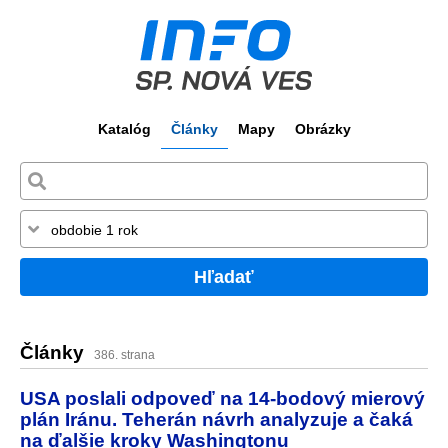
Katalóg
Články
Mapy
Obrázky
Hľadať
Články
386. strana
USA poslali odpoveď na 14-bodový mierový
plán Iránu. Teherán návrh analyzuje a čaká
na ďalšie kroky Washingtonu