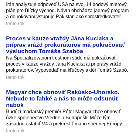
Irán analyzuje odpoveď USA na svoj 14 bodový mierový
plán pre Blízky východ. Návrh obchádza jadrový program
a do rokovaní vstupuje Pakistan ako sprostredkovateľ.
tento rok
Proces v kauze vraždy Jána Kuciaka a
príprav vrážd prokurátorov má pokračovať
výsluchom Tomáša Szabóa
Na Špecializovanom trestnom súde má pokračovať
proces v kauze vraždy Jána Kuciaka aj prípravy vrážd
prokurátorov. Vypovedať má kľúčový aktér Tomáš Szabó.
tento rok
Magyar chce obnoviť Rakúsko-Uhorsko.
Nebude to ľahké a nás to môže odsunúť
nabok
Budúci maďarský premiér Péter Magyar chce obnoviť
úzke spojenectvo Viedne a Budapešti. Môže tým
zásadne oslabiť V4 a prekresliť mapu strednej Európy.
tento rok