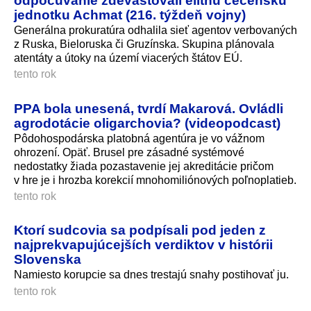
jednotku Achmat (216. týždeň vojny)
Generálna prokuratúra odhalila sieť agentov verbovaných
z Ruska, Bieloruska či Gruzínska. Skupina plánovala
atentáty a útoky na území viacerých štátov EÚ.
tento rok
PPA bola unesená, tvrdí Makarová. Ovládli
agrodotácie oligarchovia? (videopodcast)
Pôdohospodárska platobná agentúra je vo vážnom
ohrození. Opäť. Brusel pre zásadné systémové
nedostatky žiada pozastavenie jej akreditácie pričom
v hre je i hrozba korekcií mnohomiliónových poľnoplatieb.
tento rok
Ktorí sudcovia sa podpísali pod jeden z
najprekvapujúcejších verdiktov v histórii
Slovenska
Namiesto korupcie sa dnes trestajú snahy postihovať ju.
tento rok