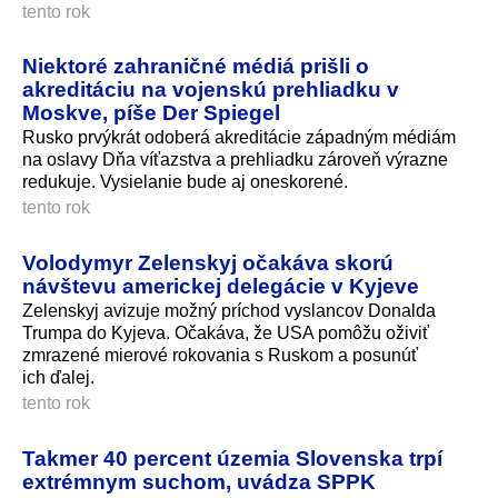
tento rok
Niektoré zahraničné médiá prišli o
akreditáciu na vojenskú prehliadku v
Moskve, píše Der Spiegel
Rusko prvýkrát odoberá akreditácie západným médiám
na oslavy Dňa víťazstva a prehliadku zároveň výrazne
redukuje. Vysielanie bude aj oneskorené.
tento rok
Volodymyr Zelenskyj očakáva skorú
návštevu americkej delegácie v Kyjeve
Zelenskyj avizuje možný príchod vyslancov Donalda
Trumpa do Kyjeva. Očakáva, že USA pomôžu oživiť
zmrazené mierové rokovania s Ruskom a posunúť
ich ďalej.
tento rok
Takmer 40 percent územia Slovenska trpí
extrémnym suchom, uvádza SPPK