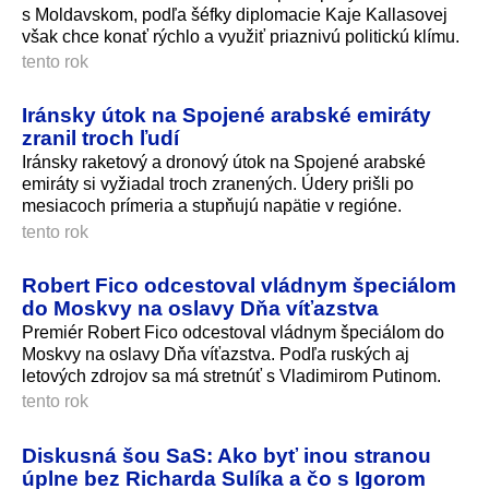
s Moldavskom, podľa šéfky diplomacie Kaje Kallasovej
však chce konať rýchlo a využiť priaznivú politickú klímu.
tento rok
Iránsky útok na Spojené arabské emiráty
zranil troch ľudí
Iránsky raketový a dronový útok na Spojené arabské
emiráty si vyžiadal troch zranených. Údery prišli po
mesiacoch prímeria a stupňujú napätie v regióne.
tento rok
Robert Fico odcestoval vládnym špeciálom
do Moskvy na oslavy Dňa víťazstva
Premiér Robert Fico odcestoval vládnym špeciálom do
Moskvy na oslavy Dňa víťazstva. Podľa ruských aj
letových zdrojov sa má stretnúť s Vladimirom Putinom.
tento rok
Diskusná šou SaS: Ako byť inou stranou
úplne bez Richarda Sulíka a čo s Igorom