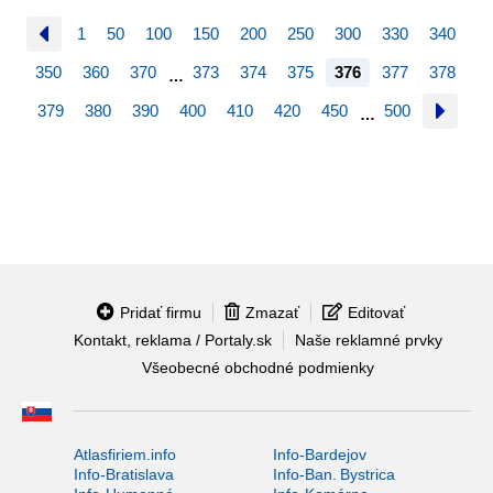
1
50
100
150
200
250
300
330
340
350
360
370
373
374
375
376
377
378
…
379
380
390
400
410
420
450
500
…
Pridať firmu
Zmazať
Editovať
Kontakt, reklama / Portaly.sk
Naše reklamné prvky
Všeobecné obchodné podmienky
Atlasfiriem.info
Info-Bardejov
Info-Bratislava
Info-Ban. Bystrica