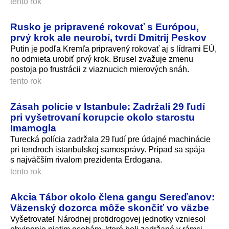
tento rok
Rusko je pripravené rokovať s Európou,
prvý krok ale neurobí, tvrdí Dmitrij Peskov
Putin je podľa Kremľa pripravený rokovať aj s lídrami EÚ,
no odmieta urobiť prvý krok. Brusel zvažuje zmenu
postoja po frustrácii z viaznucich mierových snáh.
tento rok
Zásah polície v Istanbule: Zadržali 29 ľudí
pri vyšetrovaní korupcie okolo starostu
Imamogla
Turecká polícia zadržala 29 ľudí pre údajné machinácie
pri tendroch istanbulskej samosprávy. Prípad sa spája
s najväčším rivalom prezidenta Erdogana.
tento rok
Akcia Tábor okolo člena gangu Sereďanov:
Väzenský dozorca môže skončiť vo väzbe
Vyšetrovateľ Národnej protidrogovej jednotky vzniesol