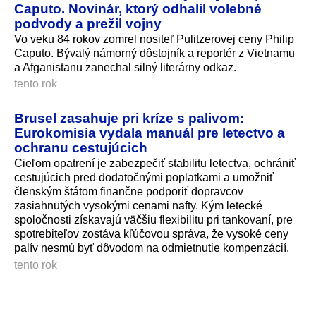
Caputo. Novinár, ktorý odhalil volebné
podvody a prežil vojny
Vo veku 84 rokov zomrel nositeľ Pulitzerovej ceny Philip
Caputo. Bývalý námorný dôstojník a reportér z Vietnamu
a Afganistanu zanechal silný literárny odkaz.
tento rok
Brusel zasahuje pri kríze s palivom:
Eurokomisia vydala manuál pre letectvo a
ochranu cestujúcich
Cieľom opatrení je zabezpečiť stabilitu letectva, ochrániť
cestujúcich pred dodatočnými poplatkami a umožniť
členským štátom finančne podporiť dopravcov
zasiahnutých vysokými cenami nafty. Kým letecké
spoločnosti získavajú väčšiu flexibilitu pri tankovaní, pre
spotrebiteľov zostáva kľúčovou správa, že vysoké ceny
palív nesmú byť dôvodom na odmietnutie kompenzácií.
tento rok