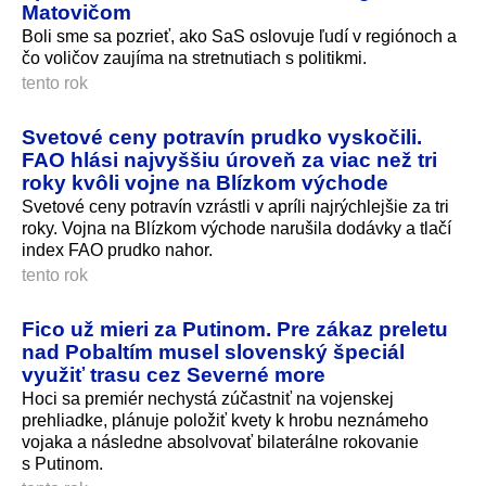
Matovičom
Boli sme sa pozrieť, ako SaS oslovuje ľudí v regiónoch a
čo voličov zaujíma na stretnutiach s politikmi.
tento rok
Svetové ceny potravín prudko vyskočili.
FAO hlási najvyššiu úroveň za viac než tri
roky kvôli vojne na Blízkom východe
Svetové ceny potravín vzrástli v apríli najrýchlejšie za tri
roky. Vojna na Blízkom východe narušila dodávky a tlačí
index FAO prudko nahor.
tento rok
Fico už mieri za Putinom. Pre zákaz preletu
nad Pobaltím musel slovenský špeciál
využiť trasu cez Severné more
Hoci sa premiér nechystá zúčastniť na vojenskej
prehliadke, plánuje položiť kvety k hrobu neznámeho
vojaka a následne absolvovať bilaterálne rokovanie
s Putinom.