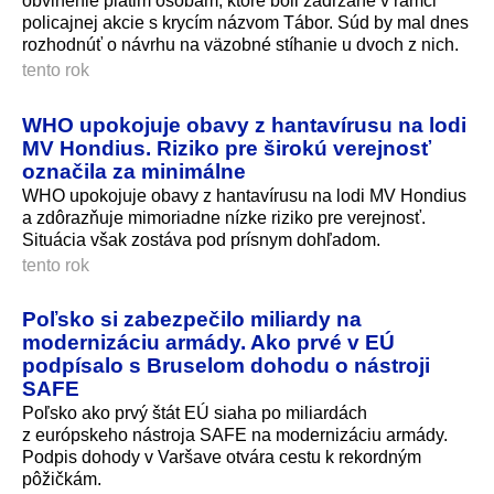
obvinenie piatim osobám, ktoré boli zadržané v rámci
policajnej akcie s krycím názvom Tábor. Súd by mal dnes
rozhodnúť o návrhu na väzobné stíhanie u dvoch z nich.
tento rok
WHO upokojuje obavy z hantavírusu na lodi
MV Hondius. Riziko pre širokú verejnosť
označila za minimálne
WHO upokojuje obavy z hantavírusu na lodi MV Hondius
a zdôrazňuje mimoriadne nízke riziko pre verejnosť.
Situácia však zostáva pod prísnym dohľadom.
tento rok
Poľsko si zabezpečilo miliardy na
modernizáciu armády. Ako prvé v EÚ
podpísalo s Bruselom dohodu o nástroji
SAFE
Poľsko ako prvý štát EÚ siaha po miliardách
z európskeho nástroja SAFE na modernizáciu armády.
Podpis dohody v Varšave otvára cestu k rekordným
pôžičkám.