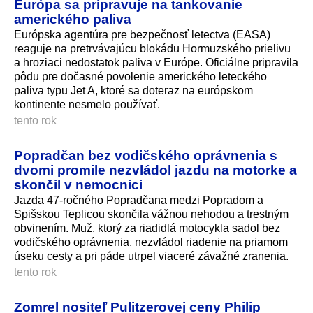
Európa sa pripravuje na tankovanie
amerického paliva
Európska agentúra pre bezpečnosť letectva (EASA)
reaguje na pretrvávajúcu blokádu Hormuzského prielivu
a hroziaci nedostatok paliva v Európe. Oficiálne pripravila
pôdu pre dočasné povolenie amerického leteckého
paliva typu Jet A, ktoré sa doteraz na európskom
kontinente nesmelo používať.
tento rok
Popradčan bez vodičského oprávnenia s
dvomi promile nezvládol jazdu na motorke a
skončil v nemocnici
Jazda 47-ročného Popradčana medzi Popradom a
Spišskou Teplicou skončila vážnou nehodou a trestným
obvinením. Muž, ktorý za riadidlá motocykla sadol bez
vodičského oprávnenia, nezvládol riadenie na priamom
úseku cesty a pri páde utrpel viaceré závažné zranenia.
tento rok
Zomrel nositeľ Pulitzerovej ceny Philip