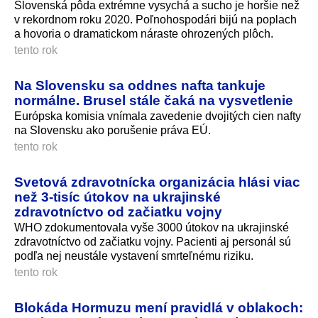
Slovenská pôda extrémne vysychá a sucho je horšie než
v rekordnom roku 2020. Poľnohos­podári bijú na poplach
a hovoria o dramatickom náraste ohrozených plôch.
tento rok
Na Slovensku sa oddnes nafta tankuje
normálne. Brusel stále čaká na vysvetlenie
Európska komisia vnímala zavedenie dvojitých cien nafty
na Slovensku ako porušenie práva EÚ.
tento rok
Svetová zdravotnícka organizácia hlási viac
než 3-tisíc útokov na ukrajinské
zdravotníctvo od začiatku vojny
WHO zdokumentovala vyše 3000 útokov na ukrajinské
zdravotníctvo od začiatku vojny. Pacienti aj personál sú
podľa nej neustále vystavení smrteľnému riziku.
tento rok
Blokáda Hormuzu mení pravidlá v oblakoch: