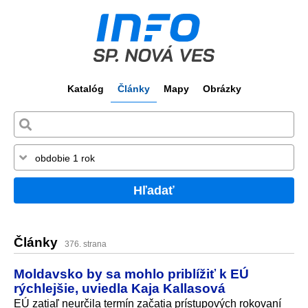
Katalóg
Články
Mapy
Obrázky
Hľadať
Články
376. strana
Moldavsko by sa mohlo priblížiť k EÚ
rýchlejšie, uviedla Kaja Kallasová
EÚ zatiaľ neurčila termín začatia prístupových rokovaní