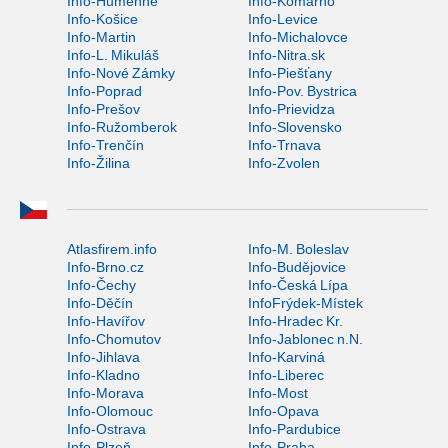
Info-Humenné
Info-Komárno
Info-Košice
Info-Levice
Info-Martin
Info-Michalovce
Info-L. Mikuláš
Info-Nitra.sk
Info-Nové Zámky
Info-Piešťany
Info-Poprad
Info-Pov. Bystrica
Info-Prešov
Info-Prievidza
Info-Ružomberok
Info-Slovensko
Info-Trenčín
Info-Trnava
Info-Žilina
Info-Zvolen
Atlasfirem.info
Info-M. Boleslav
Info-Brno.cz
Info-Budějovice
Info-Čechy
Info-Česká Lípa
Info-Děčín
InfoFrýdek-Místek
Info-Havířov
Info-Hradec Kr.
Info-Chomutov
Info-Jablonec n.N.
Info-Jihlava
Info-Karviná
Info-Kladno
Info-Liberec
Info-Morava
Info-Most
Info-Olomouc
Info-Opava
Info-Ostrava
Info-Pardubice
Info-Plzeň
Info-Praha