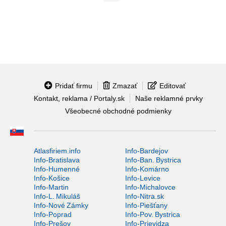
Pridať firmu
Zmazať
Editovať
Kontakt, reklama / Portaly.sk
Naše reklamné prvky
Všeobecné obchodné podmienky
Atlasfiriem.info
Info-Bardejov
Info-Bratislava
Info-Ban. Bystrica
Info-Humenné
Info-Komárno
Info-Košice
Info-Levice
Info-Martin
Info-Michalovce
Info-L. Mikuláš
Info-Nitra.sk
Info-Nové Zámky
Info-Piešťany
Info-Poprad
Info-Pov. Bystrica
Info-Prešov
Info-Prievidza