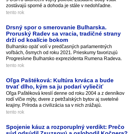
zostávajú sporné a dohoda je stále v nedohľadne.
tento rok
Drsný spor o smerovanie Bulharska.
Proruský Radev sa vracia, tradičné strany
drží od koalície bokom
Bulharsko opäť volí v predčasných parlamentných
voľbách, ôsmych od roku 2021. Prieskumy favorizujú
Progresívne Bulharsko exprezidenta Rumena Radeva.
tento rok
Oľga Paštéková: Kultúra krváca a bude
trvať dlho, kým sa ju podarí vyliečiť
Oľga Paštéková kreslí denne od roku 2004 a z denníkov
rodí vlčie mýty, dvere z petržalských bytov aj svetelné
krajiny. Príroda a civilizácia sa v nich zrážajú.
tento rok
Spojenie káuz a rozporuplný verdikt: Prečo
súd odsúdil Zsuzsovú a oslobodil Kočnera?