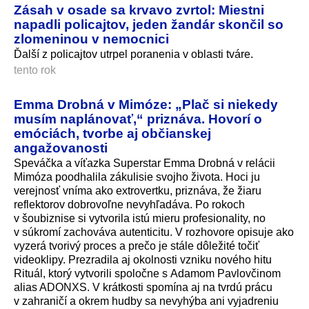
Zásah v osade sa krvavo zvrtol: Miestni
napadli policajtov, jeden žandár skončil so
zlomeninou v nemocnici
Ďalší z policajtov utrpel poranenia v oblasti tváre.
tento rok
Emma Drobná v Mimóze: „Plač si niekedy
musím naplánovať,“ priznáva. Hovorí o
emóciách, tvorbe aj občianskej
angažovanosti
Speváčka a víťazka Superstar Emma Drobná v relácii
Mimóza poodhalila zákulisie svojho života. Hoci ju
verejnosť vníma ako extrovertku, priznáva, že žiaru
reflektorov dobrovoľne nevyhľadáva. Po rokoch
v šoubiznise si vytvorila istú mieru profesionality, no
v súkromí zachováva autenticitu. V rozhovore opisuje ako
vyzerá tvorivý proces a prečo je stále dôležité točiť
videoklipy. Prezradila aj okolnosti vzniku nového hitu
Rituál, ktorý vytvorili spoločne s Adamom Pavlovčinom
alias ADONXS. V krátkosti spomína aj na tvrdú prácu
v zahraničí a okrem hudby sa nevyhýba ani vyjadreniu