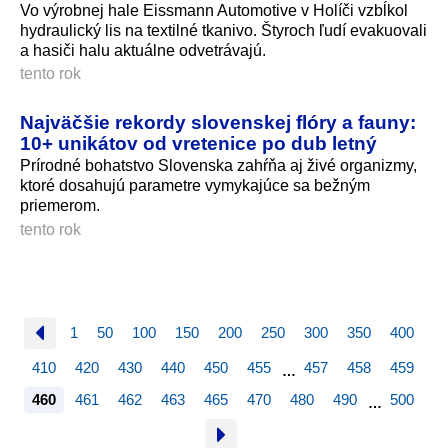
Vo výrobnej hale Eissmann Automotive v Holíči vzbĺkol
hydraulický lis na textilné tkanivo. Štyroch ľudí evakuovali
a hasiči halu aktuálne odvetrávajú.
tento rok
Najväčšie rekordy slovenskej flóry a fauny:
10+ unikátov od vretenice po dub letný
Prírodné bohatstvo Slovenska zahŕňa aj živé organizmy,
ktoré dosahujú parametre vymykajúce sa bežným
priemerom.
tento rok
1
50
100
150
200
250
300
350
400
410
420
430
440
450
455
457
458
459
…
460
461
462
463
465
470
480
490
500
…