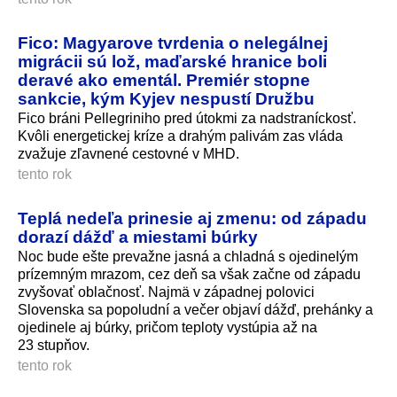
Fico: Magyarove tvrdenia o nelegálnej
migrácii sú lož, maďarské hranice boli
deravé ako ementál. Premiér stopne
sankcie, kým Kyjev nespustí Družbu
Fico bráni Pellegriniho pred útokmi za nadstraníckosť.
Kvôli energetickej kríze a drahým palivám zas vláda
zvažuje zľavnené cestovné v MHD.
tento rok
Teplá nedeľa prinesie aj zmenu: od západu
dorazí dážď a miestami búrky
Noc bude ešte prevažne jasná a chladná s ojedinelým
prízemným mrazom, cez deň sa však začne od západu
zvyšovať oblačnosť. Najmä v západnej polovici
Slovenska sa popoludní a večer objaví dážď, prehánky a
ojedinele aj búrky, pričom teploty vystúpia až na
23 stupňov.
tento rok