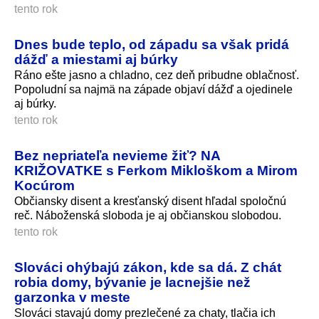
tento rok
Dnes bude teplo, od západu sa však pridá
dážď a miestami aj búrky
Ráno ešte jasno a chladno, cez deň pribudne oblačnosť.
Popoludní sa najmä na západe objaví dážď a ojedinele
aj búrky.
tento rok
Bez nepriateľa nevieme žiť? NA
KRIŽOVATKE s Ferkom Mikloškom a Mirom
Kocúrom
Občiansky disent a kresťanský disent hľadal spoločnú
reč. Náboženská sloboda je aj občianskou slobodou.
tento rok
Slováci ohýbajú zákon, kde sa dá. Z chát
robia domy, bývanie je lacnejšie než
garzonka v meste
Slováci stavajú domy prezlečené za chaty, tlačia ich