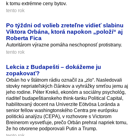
k tomu extrémne ceny bytov.
tento rok
Po týždni od volieb zreteľne vidieť slabinu
Viktora Orbána, ktorá napokon „položí“ aj
Roberta Fica
Autoritárom výrazne pomáha neschopnosť protistrany.
tento rok
Lekcia z Budapešti – dokážeme ju
zopakovať?
Orbán ho v štátnom rádiu označil za „zlo“. Nasledovali
stovky nepriateľských článkov a vyhrážky smrťou jemu aj
jeho rodine. Péter Krekó, ekonóm a sociálny psychológ,
riaditeľ budapeštianskeho think-tanku Political Capital,
habilitovaný docent na Univerzite Eötvösa Loránda a
senior fellow washingtonského Centra pre európsku
politickú analýzu (CEPA), v rozhovore s Victorom
Breinerom vysvetľuje, prečo Orbán prehral napriek tomu,
že ho otvorene podporovali Putin a Trump.
tento rok