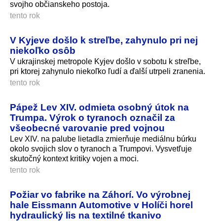
svojho občianskeho postoja.
tento rok
V Kyjeve došlo k streľbe, zahynulo pri nej
niekoľko osôb
V ukrajinskej metropole Kyjev došlo v sobotu k streľbe,
pri ktorej zahynulo niekoľko ľudí a ďalší utrpeli zranenia.
tento rok
Pápež Lev XIV. odmieta osobný útok na
Trumpa. Výrok o tyranoch označil za
všeobecné varovanie pred vojnou
Lev XIV. na palube lietadla zmierňuje mediálnu búrku
okolo svojich slov o tyranoch a Trumpovi. Vysvetľuje
skutočný kontext kritiky vojen a moci.
tento rok
Požiar vo fabrike na Záhorí. Vo výrobnej
hale Eissmann Automotive v Holíči horel
hydraulický lis na textilné tkanivo