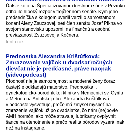
Ďalsie kolo na Špecializovanom trestnom súde v Pezinku
odhalilo hlboký rozpor v trojčlennom senáte. Kým jeho
predsedníčka s kolegom uverili verzii o samostatnom
konaní Aleny Zsuzsovej, tretí člen senátu Jozef Pikna vo
svojom stanovisku upozornil na finančnú a osobnú
previazanosť Zsuzsovej a Kočnera.
tento rok
Prednostka Alexandra Krištúfková:
Zmrazovanie vajíčok u dvadsaťročných
dievčat nie je predčasné, práve naopak
(videopodcast)
Plodnosť nie je samozrejmosť a moderné ženy čoraz
častejšie odkladajú materstvo. Prednostka I.
gynekologicko-pôrodníckej kliniky v Nemocnici sv. Cyrila
a Metoda na Antolskej ulici, Alexandra Krištúfková,
v podcaste vysvetľuje, prečo má zmysel myslieť na
zmrazenie vajíčok už po dvadsiatke, čo nám (ne)povie
AMH hormón, ako môže strava aj lubrikanty ovplyvniť
šance na otehotnenie a prečo realita pôrodov vyzerá inak
než na Instagrame.