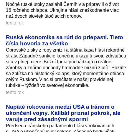
Nočné ruské útoky zasiahli Černihiv a pripravili o život
16 ročného chlapca. Ukrajina hlási zneškodnenie viac
než dvoch stoviek útočiacich dronov.
tento rok
Ruská ekonomika sa rúti do priepasti. Tieto
čísla hovoria za všetko
Obrovské zisky z ropy zmizli a štátna kasa hlási rekordné
straty. Západné sankcie konečne ukazujú svoju zdrvujúcu
silu v plnej miere. Bežní ľudia prichádzajú o reálne
zárobky a známe obchody hromadne miznú z ulíc. Pozrite
sa zblízka na historický kolaps, ktorý momentálne otriasa
celým Ruskom. Viac si prečítate v našej pravidelnej
rubrike – týždeň vo svetovej ekonomike.
tento rok
Napäté rokovania medzi USA a Iránom o
ukončení vojny. Kálíbáf priznal pokrok, ale
varuje pred zásadnými spormi
Predseda iránskeho parlamentu hlási v rokovaniach
s USA o ukončení vojny pokrok. Zásadné body však